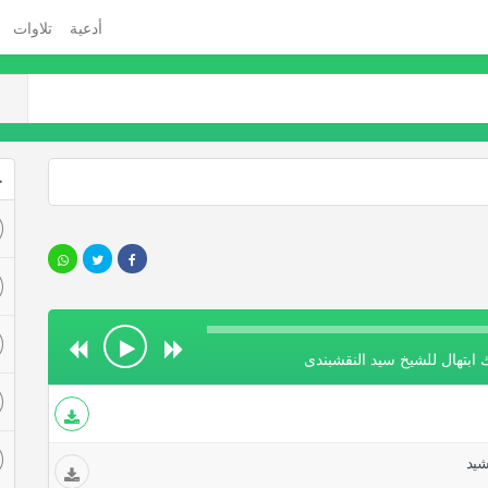
أدعية
تلاوات
ج
ك ابتهال للشيخ سيد النقشبندى
شيد