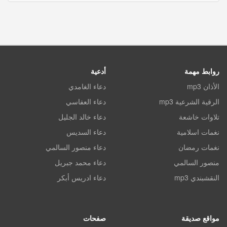
روابط مهمة
أدعية
الأذان mp3
دعاء الغامدي
الرقية الشرعية mp3
دعاء العفاسي
تلاوات خاشعة
دعاء خالد الجليل
نغمات اسلامية
دعاء السديس
نغمات رمضان
دعاء منصور السالمي
منصور السالمي
دعاء محمد جبريل
النقشبندي mp3
دعاء ادريس أبكر
مواقع صديقة
صفحات