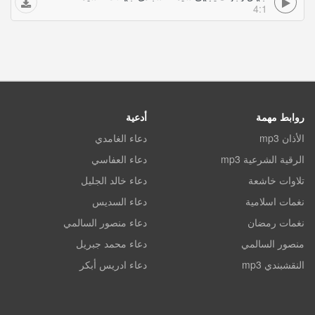
4:1
روابط مهمة
أدعية
الأذان mp3
دعاء الغامدي
الرقية الشرعية mp3
دعاء العفاسي
تلاوات خاشعة
دعاء خالد الجليل
نغمات اسلامية
دعاء السديس
نغمات رمضان
دعاء منصور السالمي
منصور السالمي
دعاء محمد جبريل
النقشبندي mp3
دعاء ادريس أبكر