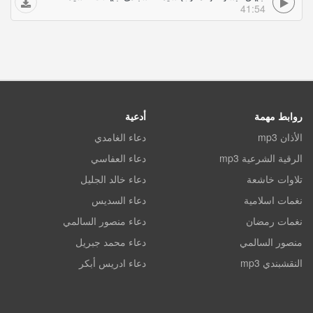
41:54
روابط مهمة
أدعية
الأذان mp3
دعاء الغامدي
الرقية الشرعية mp3
دعاء العفاسي
تلاوات خاشعة
دعاء خالد الجليل
نغمات اسلامية
دعاء السديس
نغمات رمضان
دعاء منصور السالمي
منصور السالمي
دعاء محمد جبريل
النقشبندي mp3
دعاء ادريس أبكر