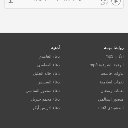
42:0
روابط مهمة
أدعية
الأذان mp3
دعاء الغامدي
الرقية الشرعية mp3
دعاء العفاسي
تلاوات خاشعة
دعاء خالد الجليل
نغمات اسلامية
دعاء السديس
نغمات رمضان
دعاء منصور السالمي
منصور السالمي
دعاء محمد جبريل
النقشبندي mp3
دعاء ادريس أبكر