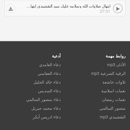
ابتهال صلاوات الله وسلامه عليك سيد النقشبندي ابتهالات أناشيد
27:31
روابط مهمة
أدعية
الأذان mp3
دعاء الغامدي
الرقية الشرعية mp3
دعاء العفاسي
تلاوات خاشعة
دعاء خالد الجليل
نغمات اسلامية
دعاء السديس
نغمات رمضان
دعاء منصور السالمي
منصور السالمي
دعاء محمد جبريل
النقشبندي mp3
دعاء ادريس أبكر