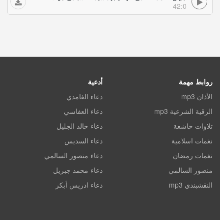
42:0
روابط مهمة
أدعية
الأذان mp3
دعاء الغامدي
الرقية الشرعية mp3
دعاء العفاسي
تلاوات خاشعة
دعاء خالد الجليل
نغمات اسلامية
دعاء السديس
نغمات رمضان
دعاء منصور السالمي
منصور السالمي
دعاء محمد جبريل
النقشبندي mp3
دعاء ادريس أبكر