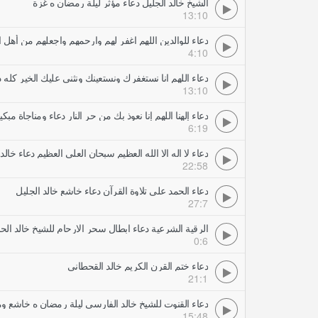
الشيخ خالد الجليل دعاء مؤثر ليلة رمضان ه غزة
13:10
دعاء للوالدين اللهم اغفر لهم وارحمهم واجعلهم من أهل ا
4:10
دعاء اللهم انا نستغفرك ونستعينك ونثني عليك الخير كله د
13:10
دعاء إلهنا اللهم إنا نعوذ بك من حر النار دعاء ومناجاة مبكي
6:19
دعاء لا اله الا الله العظيم سبحان العلي العظيم دعاء خالد
22:58
دعاء الحمد على تلاوة القرآن دعاء خاشع خالد الجليل
27:7
الرقية الشرعية دعاء ابطال سحر الارحام للشيخ خالد الحبشي  ElHabashe
0:6
دعاء ختم القرن الكريم خالد القحطاني
21:1
دعاء القنوت للشيخ خالد الفارسي ليلة رمضان ه خاشع وم
15:48