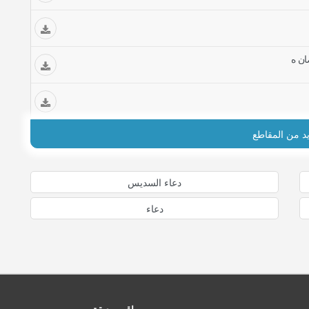
ان ه
يد من المقاطع
دعاء السديس
دعاء