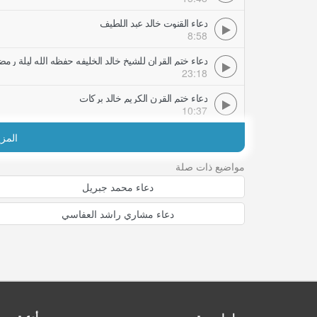
دعاء القنوت خالد عبد اللطيف
8:58
دعاء ختم القران للشيخ خالد الخليفه حفظه الله ليلة رمض
23:18
دعاء ختم القرن الكريم خالد بركات
10:37
المز
مواضيع ذات صلة
دعاء محمد جبريل
دعاء مشاري راشد العفاسي