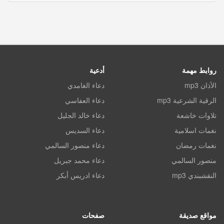
روابط مهمة
أدعية
الأذان mp3
دعاء الغامدي
الرقية الشرعية mp3
دعاء العفاسي
تلاوات خاشعة
دعاء خالد الجليل
نغمات اسلامية
دعاء السديس
نغمات رمضان
دعاء منصور السالمي
منصور السالمي
دعاء محمد جبريل
النقشبندي mp3
دعاء ادريس أبكر
مواقع صديقة
صفحات