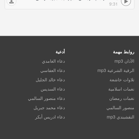
9:31
روابط مهمة
أدعية
الأذان mp3
دعاء الغامدي
الرقية الشرعية mp3
دعاء العفاسي
تلاوات خاشعة
دعاء خالد الجليل
نغمات اسلامية
دعاء السديس
نغمات رمضان
دعاء منصور السالمي
منصور السالمي
دعاء محمد جبريل
النقشبندي mp3
دعاء ادريس أبكر