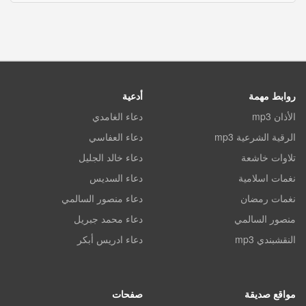
روابط مهمة
أدعية
الأذان mp3
دعاء الغامدي
الرقية الشرعية mp3
دعاء العفاسي
تلاوات خاشعة
دعاء خالد الجليل
نغمات اسلامية
دعاء السديس
نغمات رمضان
دعاء منصور السالمي
منصور السالمي
دعاء محمد جبريل
النقشبندي mp3
دعاء ادريس أبكر
مواقع صديقة
صفحات