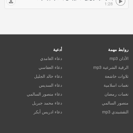
1:28
روابط مهمة
أدعية
الأذان mp3
دعاء الغامدي
الرقية الشرعية mp3
دعاء العفاسي
تلاوات خاشعة
دعاء خالد الجليل
نغمات اسلامية
دعاء السديس
نغمات رمضان
دعاء منصور السالمي
منصور السالمي
دعاء محمد جبريل
النقشبندي mp3
دعاء ادريس أبكر