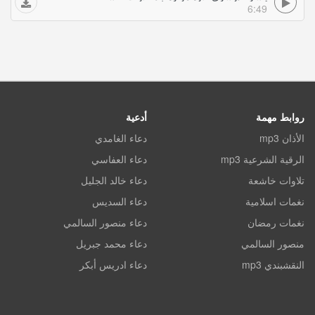
6:49
روابط مهمة
أدعية
الأذان mp3
دعاء الغامدي
الرقية الشرعية mp3
دعاء العفاسي
تلاوات خاشعة
دعاء خالد الجليل
نغمات اسلامية
دعاء السديس
نغمات رمضان
دعاء منصور السالمي
منصور السالمي
دعاء محمد جبريل
النقشبندي mp3
دعاء ادريس أبكر