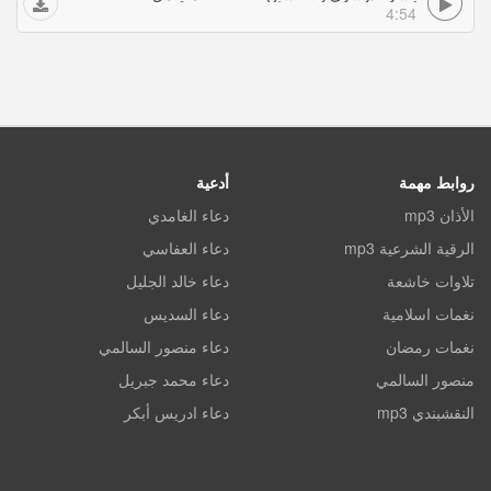
4:54
روابط مهمة
أدعية
الأذان mp3
دعاء الغامدي
الرقية الشرعية mp3
دعاء العفاسي
تلاوات خاشعة
دعاء خالد الجليل
نغمات اسلامية
دعاء السديس
نغمات رمضان
دعاء منصور السالمي
منصور السالمي
دعاء محمد جبريل
النقشبندي mp3
دعاء ادريس أبكر