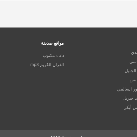
مواقع صديقة
مدي
دعاء مكتوب
اسي
القران الكريم mp3
الجليل
ديس
ر السالمي
د جبريل
س أبكر