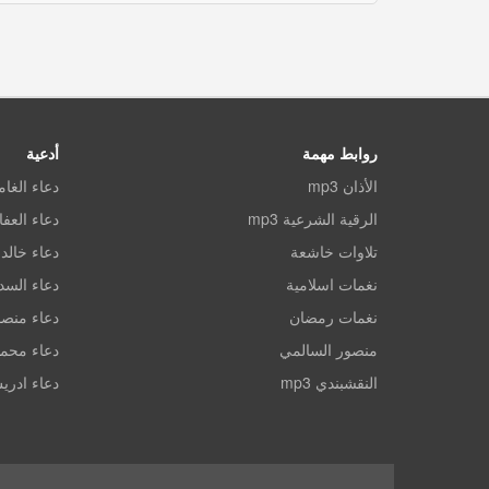
روابط مهمة
أدعية
الأذان mp3
دعاء الغا
الرقية الشرعية mp3
دعاء العف
تلاوات خاشعة
دعاء خالد 
نغمات اسلامية
دعاء الس
نغمات رمضان
دعاء منصو
منصور السالمي
دعاء محم
النقشبندي mp3
دعاء ادري