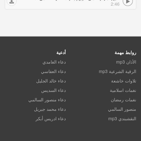
2:46
روابط مهمة
أدعية
الأذان mp3
دعاء الغامدي
الرقية الشرعية mp3
دعاء العفاسي
تلاوات خاشعة
دعاء خالد الجليل
نغمات اسلامية
دعاء السديس
نغمات رمضان
دعاء منصور السالمي
منصور السالمي
دعاء محمد جبريل
النقشبندي mp3
دعاء ادريس أبكر