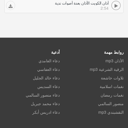
أذان الكويت الأذان بعدة أصوات ندية
2:54
روابط مهمة
أدعية
الأذان mp3
دعاء الغامدي
الرقية الشرعية mp3
دعاء العفاسي
تلاوات خاشعة
دعاء خالد الجليل
نغمات اسلامية
دعاء السديس
نغمات رمضان
دعاء منصور السالمي
منصور السالمي
دعاء محمد جبريل
النقشبندي mp3
دعاء ادريس أبكر