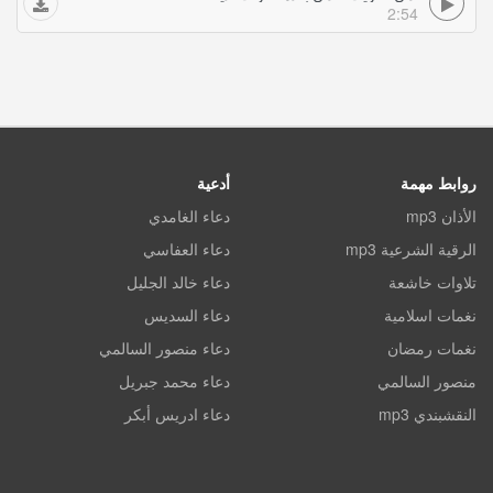
2:54
روابط مهمة
أدعية
الأذان mp3
دعاء الغامدي
الرقية الشرعية mp3
دعاء العفاسي
تلاوات خاشعة
دعاء خالد الجليل
نغمات اسلامية
دعاء السديس
نغمات رمضان
دعاء منصور السالمي
منصور السالمي
دعاء محمد جبريل
النقشبندي mp3
دعاء ادريس أبكر