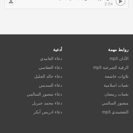
2:54
روابط مهمة
أدعية
الأذان mp3
دعاء الغامدي
الرقية الشرعية mp3
دعاء العفاسي
تلاوات خاشعة
دعاء خالد الجليل
نغمات اسلامية
دعاء السديس
نغمات رمضان
دعاء منصور السالمي
منصور السالمي
دعاء محمد جبريل
النقشبندي mp3
دعاء ادريس أبكر