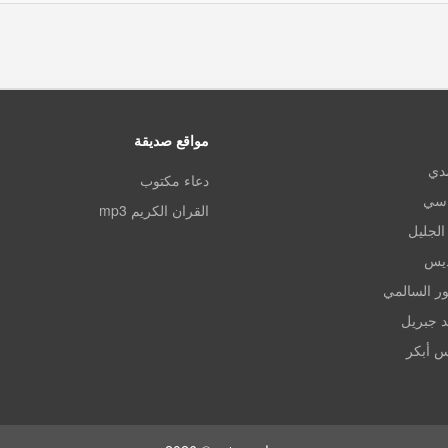
مواقع صديقة
مدي
دعاء مكتوب
اسي
القران الكريم mp3
الجليل
ديس
ر السالمي
د جبريل
س أبكر