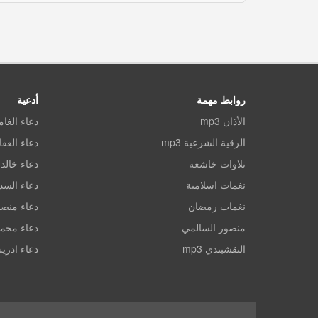
روابط مهمة
أدعية
الأذان mp3
دعاء الغا
الرقية الشرعية mp3
دعاء العف
تلاوات خاشعة
دعاء خالد 
نغمات اسلامية
دعاء الس
نغمات رمضان
دعاء منصو
منصور السالمي
دعاء محم
النقشبندي mp3
دعاء ادري