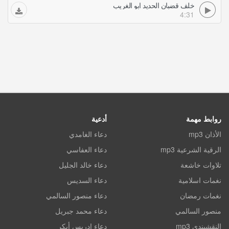
خلف قضبان الحديد ابو الغريب
4:31
روابط مهمة
أدعية
الأذان mp3
دعاء الغامدي
الرقية الشرعية mp3
دعاء العفاسي
تلاوات خاشعة
دعاء خالد الجليل
نغمات اسلامية
دعاء السديس
نغمات رمضان
دعاء منصور السالمي
منصور السالمي
دعاء محمد جبريل
النقشبندي mp3
دعاء ادريس أبكر