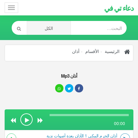
دعاء تي في
Toggle
gation
الرئيسية
الأقسام
أذان
أذان Mp3
00:00
أذان الحرم المكي 1 الأذان بعدة أصوات ندية