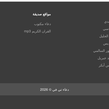
مواقع صديقة
مدي
دعاء مكتوب
اسي
القران الكريم mp3
الجليل
ديس
ر السالمي
د جبريل
س أبكر
دعاء تي في © 2026