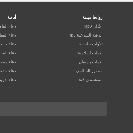
روابط مهمة
أدعية
الأذان mp3
دعاء الغا
الرقية الشرعية mp3
دعاء العف
تلاوات خاشعة
دعاء خالد 
نغمات اسلامية
دعاء الس
نغمات رمضان
دعاء منصو
منصور السالمي
دعاء محم
النقشبندي mp3
دعاء ادري