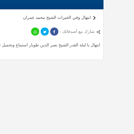
ابتهال وفي الخيرات الشيخ محمد عمران
شارك مع أصدقائك ›
ابتهال يا ليلة القدر الشيخ نصر الدين طوبار استماع وتحميل mp3 ، استمع لأأكثر من 53.12 دقيقة من ابتهالات المميزة مجانا.