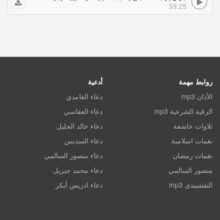
59:25
روابط مهمة
أدعية
الأذان mp3
دعاء الغامدي
الرقية الشرعية mp3
دعاء العفاسي
تلاوات خاشعة
دعاء خالد الجليل
نغمات اسلامية
دعاء السديس
نغمات رمضان
دعاء منصور السالمي
منصور السالمي
دعاء محمد جبريل
النقشبندي mp3
دعاء ادريس أبكر