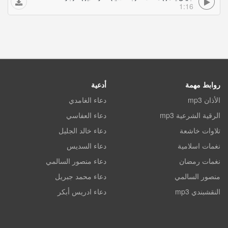
1:16
روابط مهمة
أدعية
الأذان mp3
دعاء الغامدي
الرقية الشرعية mp3
دعاء العفاسي
تلاوات خاشعة
دعاء خالد الجليل
نغمات اسلامية
دعاء السديس
نغمات رمضان
دعاء منصور السالمي
منصور السالمي
دعاء محمد جبريل
النقشبندي mp3
دعاء ادريس أبكر