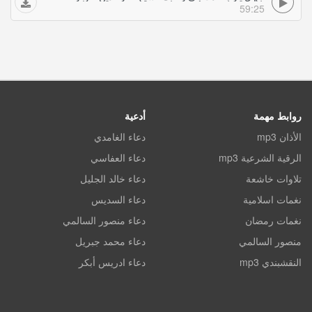
59:25
روابط مهمة
أدعية
الأذان mp3
دعاء الغامدي
الرقية الشرعية mp3
دعاء العفاسي
تلاوات خاشعة
دعاء خالد الجليل
نغمات اسلامية
دعاء السديس
نغمات رمضان
دعاء منصور السالمي
منصور السالمي
دعاء محمد جبريل
النقشبندي mp3
دعاء ادريس أبكر