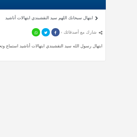
ابتهال سبحانك اللهم سيد النقشبندي ابتهالات أناشيد
شارك مع أصدقائك ›
ابتهال رسول الله سيد النقشبندي ابتهالات أناشيد استماع وتحميل mp3 ، استمع لأأكثر من 4.78 دقيقة من ابتهالات المم