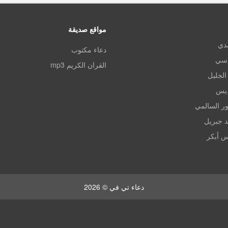
مواقع صديقة
مدي
دعاء مكتوب
اسي
القران الكريم mp3
الجليل
ديس
ر السالمي
د جبريل
س أبكر
دعاء تي في © 2026