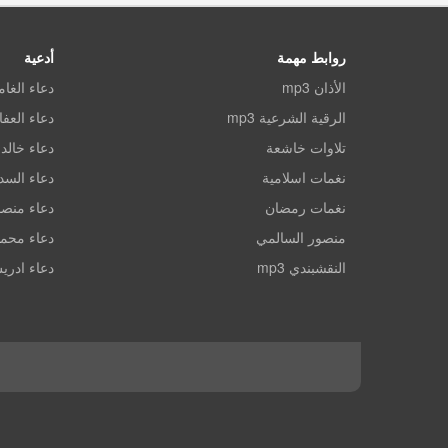
روابط مهمة
أدعية
الأذان mp3
دعاء الغا
الرقية الشرعية mp3
دعاء العف
تلاوات خاشعة
دعاء خالد 
نغمات اسلامية
دعاء الس
نغمات رمضان
دعاء منصو
منصور السالمي
دعاء محم
النقشبندي mp3
دعاء ادري