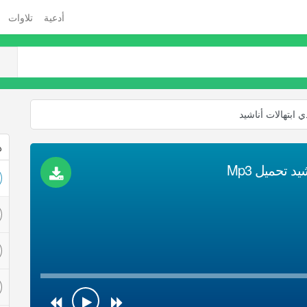
أدعية
تلاوات
 ابتهالات أناشيد
ذ
د تحميل Mp3