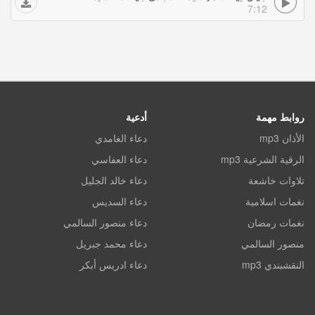
7:12
روابط مهمة
أدعية
الأذان mp3
دعاء الغامدي
الرقية الشرعية mp3
دعاء العفاسي
تلاوات خاشعة
دعاء خالد الجليل
نغمات اسلامية
دعاء السديس
نغمات رمضان
دعاء منصور السالمي
منصور السالمي
دعاء محمد جبريل
النقشبندي mp3
دعاء ادريس أبكر