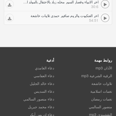
اخر الانبياء وقصار السور محله زياد بالاحتفال بالمولد النبوى الشريف حمدي تلاوات خاشعة
30:6
اخر العنكبوت والروم صافور حمدي تلاوات خاشعة
54:51
روابط مهمة
أدعية
الأذان mp3
دعاء الغامدي
الرقية الشرعية mp3
دعاء العفاسي
تلاوات خاشعة
دعاء خالد الجليل
نغمات اسلامية
دعاء السديس
نغمات رمضان
دعاء منصور السالمي
منصور السالمي
دعاء محمد جبريل
النقشبندي mp3
دعاء ادريس أبكر