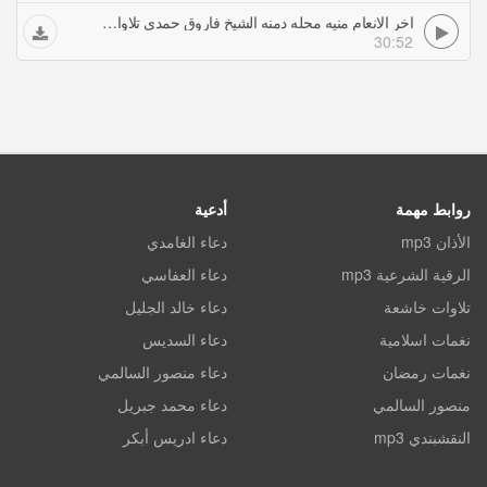
اخر الانعام منيه محله دمنه الشيخ فاروق حمدي تلاوات خاشعة
30:52
روابط مهمة
أدعية
الأذان mp3
دعاء الغامدي
الرقية الشرعية mp3
دعاء العفاسي
تلاوات خاشعة
دعاء خالد الجليل
نغمات اسلامية
دعاء السديس
نغمات رمضان
دعاء منصور السالمي
منصور السالمي
دعاء محمد جبريل
النقشبندي mp3
دعاء ادريس أبكر