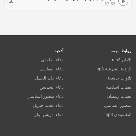
57:55
روابط مهمة
أدعية
الأذان mp3
دعاء الغامدي
الرقية الشرعية mp3
دعاء العفاسي
تلاوات خاشعة
دعاء خالد الجليل
نغمات اسلامية
دعاء السديس
نغمات رمضان
دعاء منصور السالمي
منصور السالمي
دعاء محمد جبريل
النقشبندي mp3
دعاء ادريس أبكر