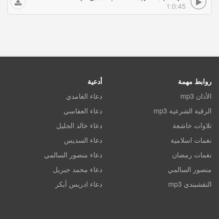
1:0:45
روابط مهمة
أدعية
الأذان mp3
دعاء الغامدي
الرقية الشرعية mp3
دعاء العفاسي
تلاوات خاشعة
دعاء خالد الجليل
نغمات اسلامية
دعاء السديس
نغمات رمضان
دعاء منصور السالمي
منصور السالمي
دعاء محمد جبريل
النقشبندي mp3
دعاء ادريس أبكر