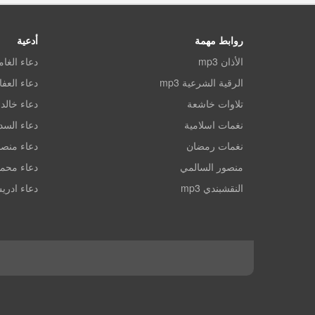
روابط مهمة
أدعية
الأذان mp3
دعاء الغا
الرقية الشرعية mp3
دعاء العف
تلاوات خاشعة
دعاء خالد 
نغمات اسلامية
دعاء الس
نغمات رمضان
دعاء منصو
منصور السالمي
دعاء محم
النقشبندي mp3
دعاء ادري