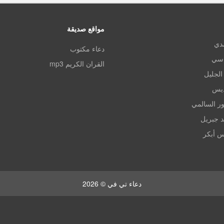
مواقع صديقة
مدي
دعاء مكتوب
اسي
القران الكريم mp3
الجليل
ديس
ر السالمي
د جبريل
س أبكر
دعاء تي في © 2026