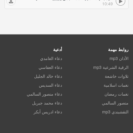
10:49
روابط مهمة
أدعية
الأذان mp3
دعاء الغامدي
الرقية الشرعية mp3
دعاء العفاسي
تلاوات خاشعة
دعاء خالد الجليل
نغمات اسلامية
دعاء السديس
نغمات رمضان
دعاء منصور السالمي
منصور السالمي
دعاء محمد جبريل
النقشبندي mp3
دعاء ادريس أبكر