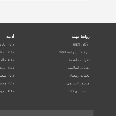
روابط مهمة
أدعية
الأذان mp3
دعاء الغا
الرقية الشرعية mp3
دعاء العف
تلاوات خاشعة
دعاء خالد 
نغمات اسلامية
دعاء الس
نغمات رمضان
دعاء منصو
منصور السالمي
دعاء محم
النقشبندي mp3
دعاء ادري