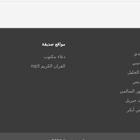
مواقع صديقة
مدي
دعاء مكتوب
اسي
القران الكريم mp3
الجليل
ديس
ر السالمي
د جبريل
س أبكر