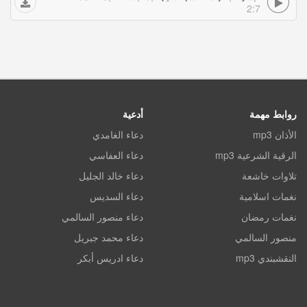
2:7
روابط مهمة
أدعية
الأذان mp3
دعاء الغامدي
الرقية الشرعية mp3
دعاء العفاسي
تلاوات خاشعة
دعاء خالد الجليل
نغمات اسلامية
دعاء السديس
نغمات رمضان
دعاء منصور السالمي
منصور السالمي
دعاء محمد جبريل
النقشبندي mp3
دعاء ادريس أبكر