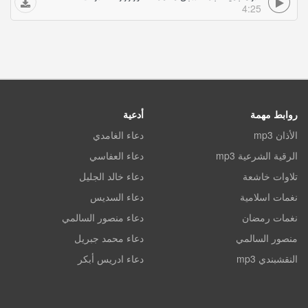
4:25
روابط مهمة
أدعية
الأذان mp3
دعاء الغامدي
الرقية الشرعية mp3
دعاء العفاسي
تلاوات خاشعة
دعاء خالد الجليل
نغمات اسلامية
دعاء السديس
نغمات رمضان
دعاء منصور السالمي
منصور السالمي
دعاء محمد جبريل
النقشبندي mp3
دعاء ادريس أبكر