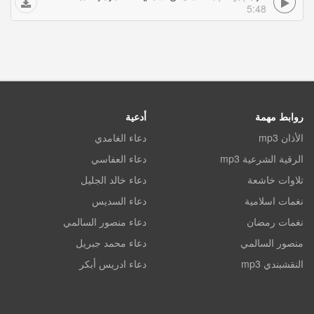
5:48
روابط مهمة
أدعية
الأذان mp3
دعاء الغامدي
الرقية الشرعية mp3
دعاء العفاسي
تلاوات خاشعة
دعاء خالد الجليل
نغمات اسلامية
دعاء السديس
نغمات رمضان
دعاء منصور السالمي
منصور السالمي
دعاء محمد جبريل
النقشبندي mp3
دعاء ادريس أبكر