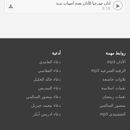
أذان جورجيأ الأذان بعدة أصوات ندية
5:18
روابط مهمة
أدعية
الأذان mp3
دعاء الغامدي
الرقية الشرعية mp3
دعاء العفاسي
تلاوات خاشعة
دعاء خالد الجليل
نغمات اسلامية
دعاء السديس
نغمات رمضان
دعاء منصور السالمي
منصور السالمي
دعاء محمد جبريل
النقشبندي mp3
دعاء ادريس أبكر