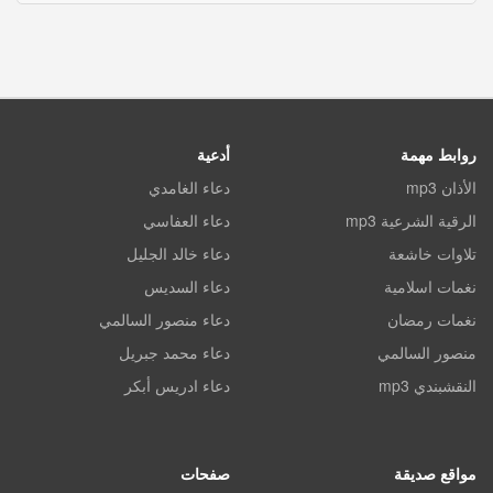
روابط مهمة
أدعية
الأذان mp3
دعاء الغامدي
الرقية الشرعية mp3
دعاء العفاسي
تلاوات خاشعة
دعاء خالد الجليل
نغمات اسلامية
دعاء السديس
نغمات رمضان
دعاء منصور السالمي
منصور السالمي
دعاء محمد جبريل
النقشبندي mp3
دعاء ادريس أبكر
مواقع صديقة
صفحات