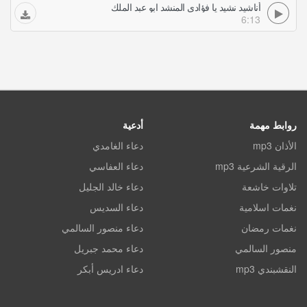
أناشيد نشيد يا فؤادي المنشد ابو عبد الملك
6:13
روابط مهمة
أدعية
الأذان mp3
دعاء الغامدي
الرقية الشرعية mp3
دعاء العفاسي
تلاوات خاشعة
دعاء خالد الجليل
نغمات اسلامية
دعاء السديس
نغمات رمضان
دعاء منصور السالمي
منصور السالمي
دعاء محمد جبريل
النقشبندي mp3
دعاء ادريس أبكر