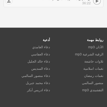
36:22
روابط مهمة
أدعية
الأذان mp3
دعاء الغامدي
الرقية الشرعية mp3
دعاء العفاسي
تلاوات خاشعة
دعاء خالد الجليل
نغمات اسلامية
دعاء السديس
نغمات رمضان
دعاء منصور السالمي
منصور السالمي
دعاء محمد جبريل
النقشبندي mp3
دعاء ادريس أبكر