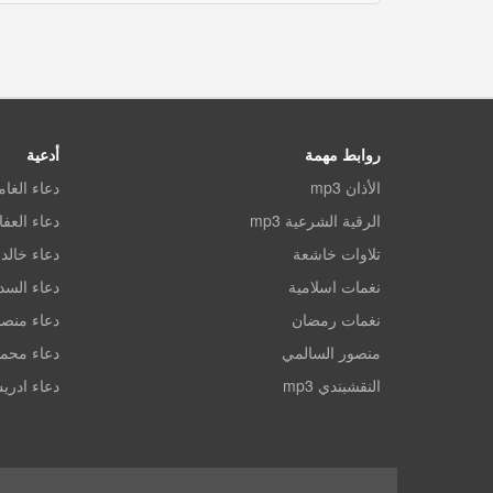
روابط مهمة
أدعية
الأذان mp3
دعاء الغا
الرقية الشرعية mp3
دعاء العف
تلاوات خاشعة
دعاء خالد 
نغمات اسلامية
دعاء الس
نغمات رمضان
دعاء منصو
منصور السالمي
دعاء محم
النقشبندي mp3
دعاء ادري