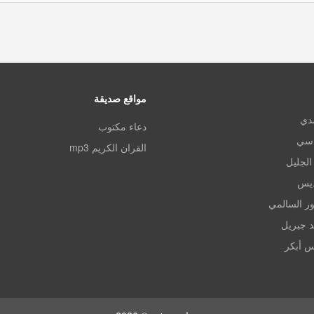
مواقع صديقة
مدي
دعاء مكتوب
اسي
القران الكريم mp3
الجليل
ديس
ر السالمي
د جبريل
س أبكر