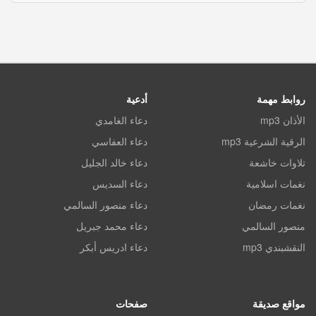
روابط مهمة
أدعية
الأذان mp3
دعاء الغامدي
الرقية الشرعية mp3
دعاء العفاسي
تلاوات خاشعة
دعاء خالد الجليل
نغمات اسلامية
دعاء السديس
نغمات رمضان
دعاء منصور السالمي
منصور السالمي
دعاء محمد جبريل
النقشبندي mp3
دعاء ادريس أبكر
مواقع صديقة
صفحات