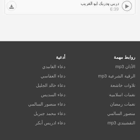
دربي ودربك ابو الغريب
6:39
روابط مهمة
أدعية
الأذان mp3
دعاء الغامدي
الرقية الشرعية mp3
دعاء العفاسي
تلاوات خاشعة
دعاء خالد الجليل
نغمات اسلامية
دعاء السديس
نغمات رمضان
دعاء منصور السالمي
منصور السالمي
دعاء محمد جبريل
النقشبندي mp3
دعاء ادريس أبكر