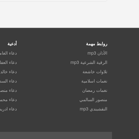
روابط مهمة
أدعية
الأذان mp3
دعاء الغا
الرقية الشرعية mp3
دعاء العف
تلاوات خاشعة
دعاء خالد 
نغمات اسلامية
دعاء الس
نغمات رمضان
دعاء منصو
منصور السالمي
دعاء محم
النقشبندي mp3
دعاء ادري