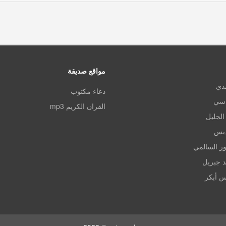
مواقع صديقة
مدي
دعاء مكتوب
اسي
القران الكريم mp3
الجليل
ديس
ر السالمي
د جبريل
س أبكر