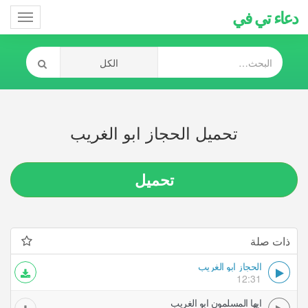
دعاء تي في
Toggle
gation
تحميل الحجاز ابو الغريب
تحميل
ذات صلة
الحجاز ابو الغريب
12:31
ايها المسلمون ابو الغريب