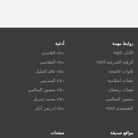
روابط مهمة
أدعية
الأذان mp3
دعاء الغامدي
الرقية الشرعية mp3
دعاء العفاسي
تلاوات خاشعة
دعاء خالد الجليل
نغمات اسلامية
دعاء السديس
نغمات رمضان
دعاء منصور السالمي
منصور السالمي
دعاء محمد جبريل
النقشبندي mp3
دعاء ادريس أبكر
مواقع صديقة
صفحات