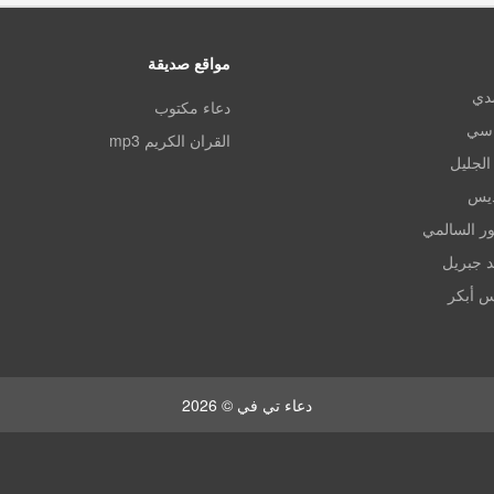
مواقع صديقة
مدي
دعاء مكتوب
اسي
القران الكريم mp3
الجليل
ديس
ر السالمي
د جبريل
س أبكر
دعاء تي في © 2026