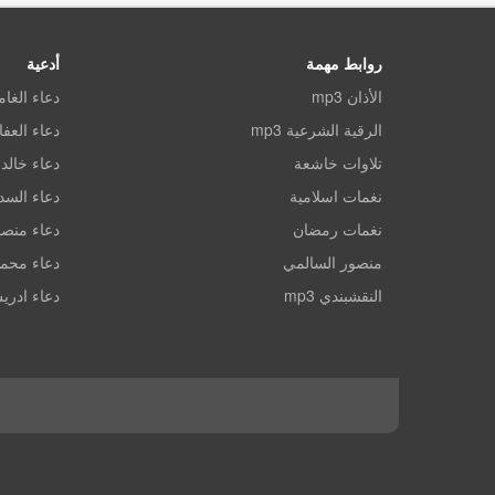
روابط مهمة
أدعية
الأذان mp3
دعاء الغا
الرقية الشرعية mp3
دعاء العف
تلاوات خاشعة
دعاء خالد 
نغمات اسلامية
دعاء الس
نغمات رمضان
دعاء منصو
منصور السالمي
دعاء محم
النقشبندي mp3
دعاء ادري