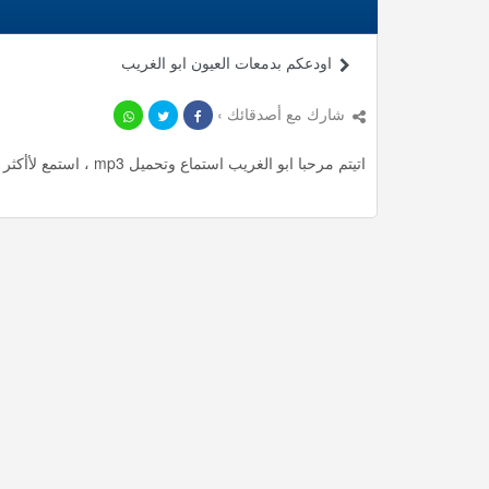
اودعكم بدمعات العيون ابو الغريب
شارك مع أصدقائك ›
اتيتم مرحبا ابو الغريب استماع وتحميل mp3 ، استمع لأأكثر من 8.45 دقيقة من أناشيد المميزة مجانا.