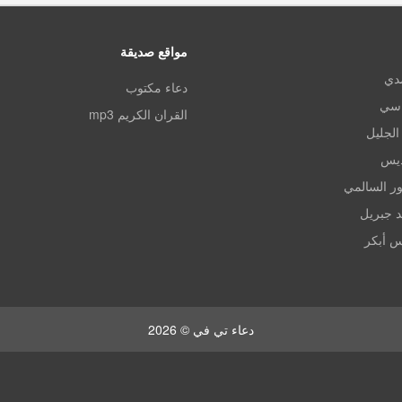
مواقع صديقة
مدي
دعاء مكتوب
اسي
القران الكريم mp3
الجليل
ديس
ر السالمي
د جبريل
س أبكر
دعاء تي في © 2026