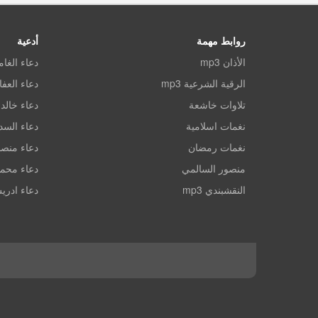
روابط مهمة
أدعية
الأذان mp3
دعاء الغا
الرقية الشرعية mp3
دعاء العف
تلاوات خاشعة
دعاء خالد 
نغمات اسلامية
دعاء الس
نغمات رمضان
دعاء منصو
منصور السالمي
دعاء محم
النقشبندي mp3
دعاء ادري