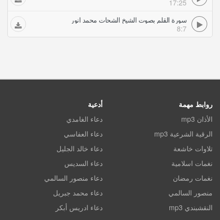
17:25
سورة القلم بصوت الشيخ الشحات محمد انور
8:7
روابط مهمة
أدعية
الأذان mp3
دعاء الغامدي
الرقية الشرعية mp3
دعاء العفاسي
تلاوات خاشعة
دعاء خالد الجليل
نغمات اسلامية
دعاء السديس
نغمات رمضان
دعاء منصور السالمي
منصور السالمي
دعاء محمد جبريل
النقشبندي mp3
دعاء ادريس أبكر