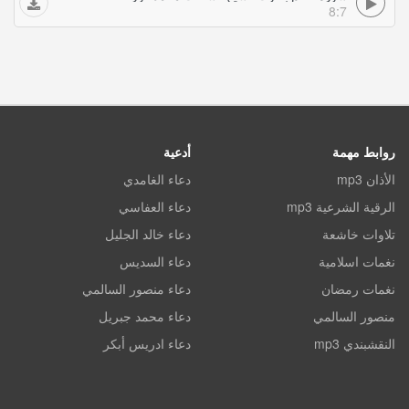
8:7
روابط مهمة
أدعية
الأذان mp3
دعاء الغامدي
الرقية الشرعية mp3
دعاء العفاسي
تلاوات خاشعة
دعاء خالد الجليل
نغمات اسلامية
دعاء السديس
نغمات رمضان
دعاء منصور السالمي
منصور السالمي
دعاء محمد جبريل
النقشبندي mp3
دعاء ادريس أبكر